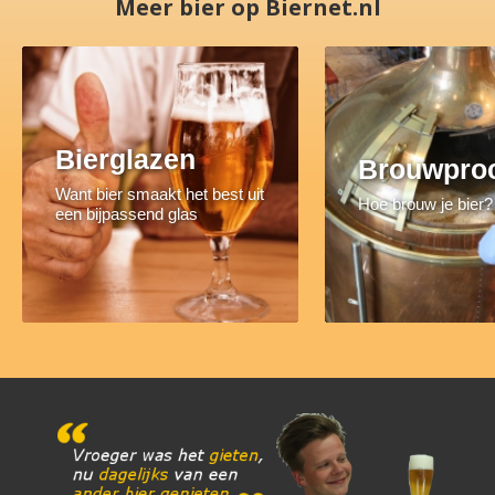
Meer bier op Biernet.nl
Bierglazen
Brouwpro
Want bier smaakt het best uit
Hoe brouw je bier?
een bijpassend glas