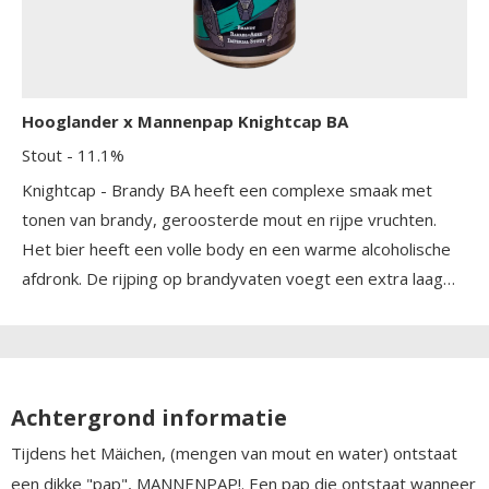
Hooglander x Mannenpap Knightcap BA
Stout
- 11.1%
Knightcap - Brandy BA heeft een complexe smaak met
tonen van brandy, geroosterde mout en rijpe vruchten.
Het bier heeft een volle body en een warme alcoholische
afdronk. De rijping op brandyvaten voegt een extra laag
van diepte en complexiteit toe, waardoor elke slok een
nieuwe ontdekking is. De smaken van karamel, chocolade
en een vleugje vanille komen naar voren, wat zorgt voor
een rijke en bevredigende drinkervaring.
Achtergrond informatie
Tijdens het Mäichen, (mengen van mout en water) ontstaat
een dikke "pap", MANNENPAP!. Een pap die ontstaat wanneer