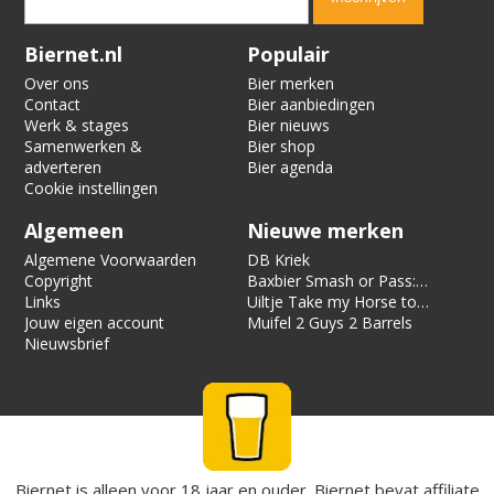
Verification code:
4689
Biernet.nl
Populair
Over ons
Bier merken
Contact
Bier aanbiedingen
Werk & stages
Bier nieuws
Samenwerken &
Bier shop
adverteren
Bier agenda
Cookie instellingen
Algemeen
Nieuwe merken
Algemene Voorwaarden
DB Kriek
Copyright
Baxbier Smash or Pass:
Links
Strata
Uiltje Take my Horse to
Jouw eigen account
the Hotel Room
Muifel 2 Guys 2 Barrels
Nieuwsbrief
Biernet is alleen voor 18 jaar en ouder. Biernet bevat affiliate