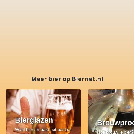
Meer bier op Biernet.nl
Bierglazen
Brouwpro
Want bier smaakt het best uit
Hoe brouw je bier?