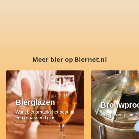
Meer bier op Biernet.nl
Bierglazen
Brouwpro
Want bier smaakt het best uit
Hoe brouw je bier?
een bijpassend glas