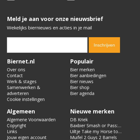
​​​​​​​Meld je aan voor onze nieuwsbrief
Wekelijks biernieuws en acties in je mail
Verification code:
2484
Biernet.nl
Populair
Over ons
Bier merken
Contact
Bier aanbiedingen
Werk & stages
Bier nieuws
Samenwerken &
Bier shop
adverteren
Bier agenda
Cookie instellingen
Algemeen
Nieuwe merken
Algemene Voorwaarden
DB Kriek
Copyright
Baxbier Smash or Pass:
Links
Strata
Uiltje Take my Horse to
Jouw eigen account
the Hotel Room
Muifel 2 Guys 2 Barrels