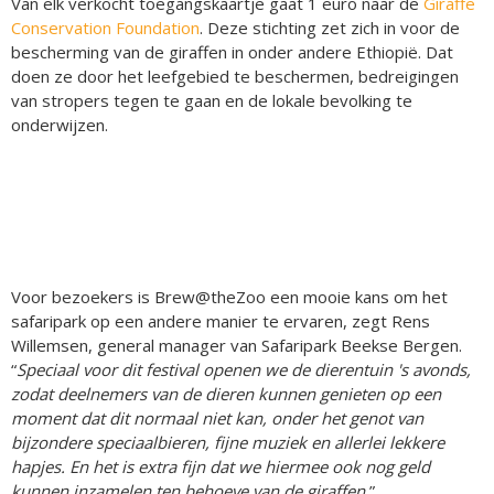
Van elk verkocht toegangskaartje gaat 1 euro naar de
Giraffe
Conservation Foundation
. Deze stichting zet zich in voor de
bescherming van de giraffen in onder andere Ethiopië. Dat
doen ze door het leefgebied te beschermen, bedreigingen
van stropers tegen te gaan en de lokale bevolking te
onderwijzen.
Voor bezoekers is Brew@theZoo een mooie kans om het
safaripark op een andere manier te ervaren, zegt Rens
Willemsen, general manager van Safaripark Beekse Bergen.
“
Speciaal voor dit festival openen we de dierentuin 's avonds,
zodat deelnemers van de dieren kunnen genieten op een
moment dat dit normaal niet kan, onder het genot van
bijzondere speciaalbieren, fijne muziek en allerlei lekkere
hapjes. En het is extra fijn dat we hiermee ook nog geld
kunnen inzamelen ten behoeve van de giraffen.
”