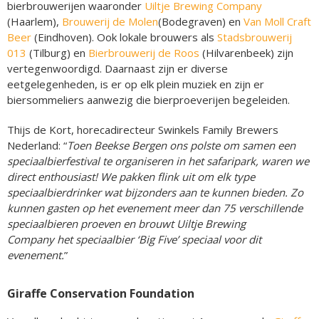
bierbrouwerijen waaronder
Uiltje Brewing Company
(Haarlem),
Brouwerij de Molen
(Bodegraven) en
Van Moll Craft
Beer
(Eindhoven). Ook lokale brouwers als
Stadsbrouwerij
013
(Tilburg) en
Bierbrouwerij de Roos
(Hilvarenbeek) zijn
vertegenwoordigd. Daarnaast zijn er diverse
eetgelegenheden, is er op elk plein muziek en zijn er
biersommeliers aanwezig die bierproeverijen begeleiden.
Thijs de Kort, horecadirecteur Swinkels Family Brewers
Nederland: “
Toen Beekse Bergen ons polste om samen een
speciaalbierfestival te organiseren in het safaripark, waren we
direct enthousiast! We pakken flink uit om elk type
speciaalbierdrinker wat bijzonders aan te kunnen bieden. Zo
kunnen gasten op het evenement meer dan 75 verschillende
speciaalbieren proeven en brouwt Uiltje Brewing
Company het speciaalbier ‘Big Five’ speciaal voor dit
evenement.
”
Giraffe Conservation Foundation