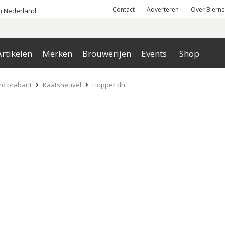
Contact
Adverteren
Over Bierne
an Nederland
rtikelen
Merken
Brouwerijen
Events
Shop
rd brabant
Kaatsheuvel
Hopper dn