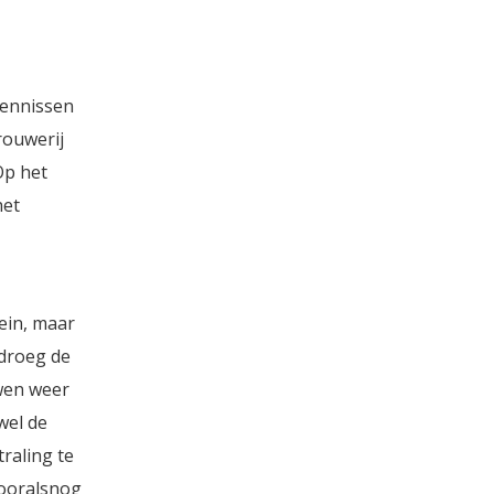
kennissen
rouwerij
Op het
het
ein, maar
edroeg de
uwen weer
wel de
traling te
vooralsnog