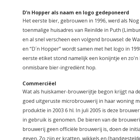
D'n Hopper als naam en logo gedeponeerd
Het eerste bier, gebrouwen in 1996, werd als Nog
toenmalige huisadres van Reinilde in Puth (Limbu
en al snel verscheen een volgend brouwsel: de W
en “D´n Hopper” wordt samen met het logo in 19
eerste etiket stond namelijk een konijntje en zo'n
onmisbare bier-ingrediënt hop.
Commerciëel
Wat als huiskamer-brouwerijtje begon krijgt na de
goed uitgeruste microbrouwerij in haar woning met
produktie in 2003 6 hl. In juli 2005 is deze brou
in gebruik is genomen. De bieren van de brouweri
brouwerij geen officiële brouwerij is, doen de init
geven. Zo zijn er kratten, wikkels en (handgestel