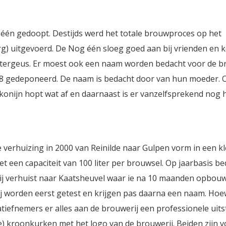
 één gedoopt. Destijds werd het totale brouwproces op het
rg) uitgevoerd. De Nog één sloeg goed aan bij vrienden en 
atergeus. Er moest ook een naam worden bedacht voor de b
98 gedeponeerd. De naam is bedacht door van hun moeder. 
 konijn hopt wat af en daarnaast is er vanzelfsprekend nog 
 verhuizing in 2000 van Reinilde naar Gulpen vorm in een kl
 een capaciteit van 100 liter per brouwsel. Op jaarbasis b
werij verhuist naar Kaatsheuvel waar ie na 10 maanden opbo
j worden eerst getest en krijgen pas daarna een naam. Hoe
iatiefnemers er alles aan de brouwerij een professionele uits
de) kroonkurken met het logo van de brouwerij. Beiden zijn 