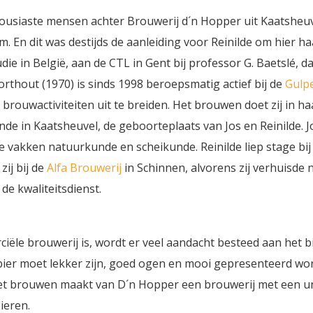
thousiaste mensen achter Brouwerij d´n Hopper uit Kaatsheuv
 En dit was destijds de aanleiding voor Reinilde om hier ha
die in België, aan de CTL in Gent bij professor G. Baetslé, d
hout (1970) is sinds 1998 beroepsmatig actief bij de
Gulp
e brouwactiviteiten uit te breiden. Het brouwen doet zij in haar
e in Kaatsheuvel, de geboorteplaats van Jos en Reinilde. Jo
 vakken natuurkunde en scheikunde. Reinilde liep stage bij
zij bij de
Alfa Brouwerij
in Schinnen, alvorens zij verhuisde 
 de kwaliteitsdienst.
ële brouwerij is, wordt er veel aandacht besteed aan het b
 bier moet lekker zijn, goed ogen en mooi gepresenteerd wo
het brouwen maakt van D´n Hopper een brouwerij met een u
ieren.