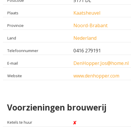
5171 DL
Postcode
Kaatsheuvel
Plaats
Noord-Brabant
Provincie
Nederland
Land
0416 279191
Telefoonnummer
DenHopper.Jos@home.nl
E-mail
www.denhopper.com
Website
Voorzieningen brouwerij
Ketels te huur