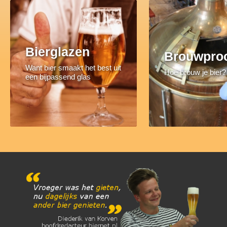
Bierglazen
Brouwpro
Want bier smaakt het best uit
Hoe brouw je bier?
een bijpassend glas