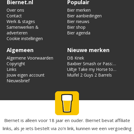
Biernet.nl
Populair
Over ons
Bier merken
Contact
Bier aanbiedingen
Werk & stages
Bier nieuws
Samenwerken &
Bier shop
adverteren
Bier agenda
Cookie instellingen
Algemeen
Nieuwe merken
Algemene Voorwaarden
DB Kriek
Copyright
Baxbier Smash or Pass:
Links
Strata
Uiltje Take my Horse to
Jouw eigen account
the Hotel Room
Muifel 2 Guys 2 Barrels
Nieuwsbrief
Biernet is alleen voor 18 jaar en ouder. Biernet bevat affiliate
links, als je iets bestelt via zo’n link, kunnen we een vergoeding