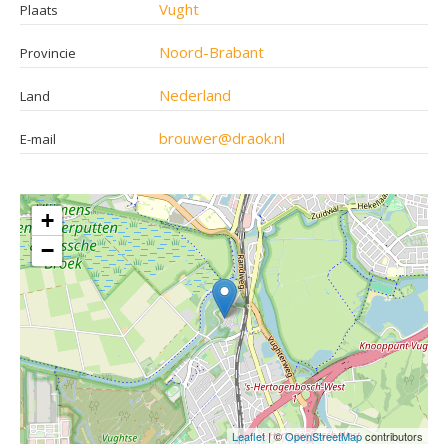
Vught
Plaats
Noord-Brabant
Provincie
Nederland
Land
brouwer@draok.nl
E-mail
+
−
Leaflet
| ©
OpenStreetMap
contributors