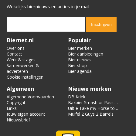
Wekelijks biernieuws en acties in je mail
Verification code:
3518
Biernet.nl
Populair
Over ons
Bier merken
Contact
Bier aanbiedingen
Werk & stages
Bier nieuws
Samenwerken &
Bier shop
adverteren
Bier agenda
Cookie instellingen
Algemeen
Nieuwe merken
Algemene Voorwaarden
DB Kriek
Copyright
Baxbier Smash or Pass:
Links
Strata
Uiltje Take my Horse to
Jouw eigen account
the Hotel Room
Muifel 2 Guys 2 Barrels
Nieuwsbrief