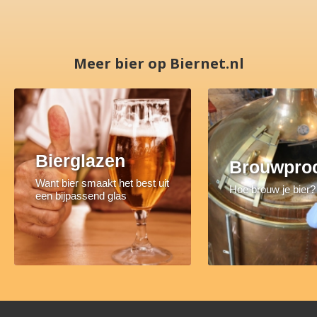
Meer bier op Biernet.nl
Bierglazen
Brouwpro
Want bier smaakt het best uit
Hoe brouw je bier?
een bijpassend glas