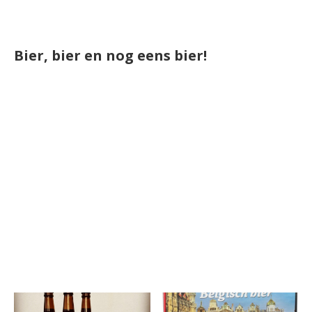
Bier, bier en nog eens bier!