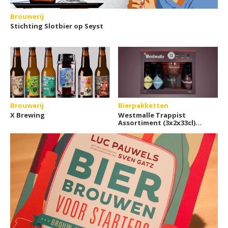
Brouwerij
Stichting Slotbier op Seyst
Brouwerij
Bierpakketten
X Brewing
Westmalle Trappist
Assortiment (3x2x33cl)
bierpakket