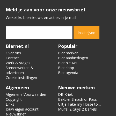
​​​​​​​Meld je aan voor onze nieuwsbrief
Wekelijks biernieuws en acties in je mail
Verification code:
3871
Biernet.nl
Populair
Over ons
Bier merken
Contact
Bier aanbiedingen
Werk & stages
Bier nieuws
Samenwerken &
Bier shop
adverteren
Bier agenda
Cookie instellingen
Algemeen
Nieuwe merken
Algemene Voorwaarden
DB Kriek
Copyright
Baxbier Smash or Pass:
Links
Strata
Uiltje Take my Horse to
Jouw eigen account
the Hotel Room
Muifel 2 Guys 2 Barrels
Nieuwsbrief