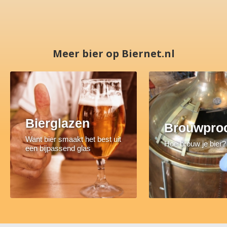
Meer bier op Biernet.nl
Bierglazen
Brouwpro
Want bier smaakt het best uit
Hoe brouw je bier?
een bijpassend glas