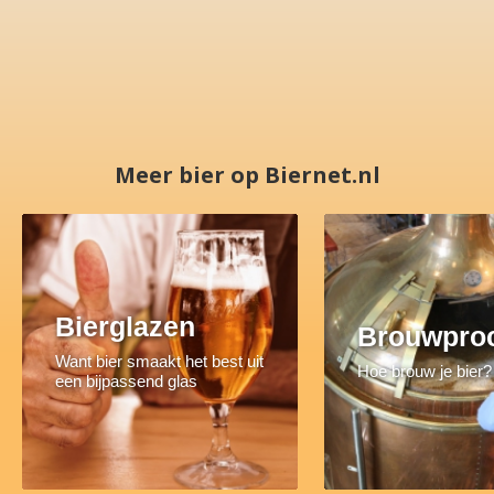
Meer bier op Biernet.nl
Bierglazen
Brouwpro
Want bier smaakt het best uit
Hoe brouw je bier?
een bijpassend glas