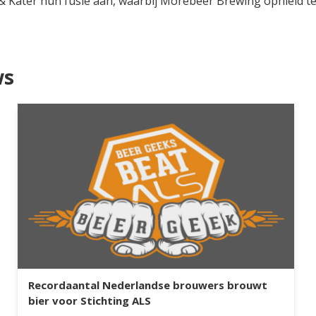
 Kater hun fusie aan, waarbij Morebeer Brewing ophield te
ws
Recordaantal Nederlandse brouwers brouwt
bier voor Stichting ALS