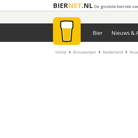
BIER
NET
.NL
De grootste biersite v
Bier
Nieuws & A
Home
Brouwerijen
Nederland
Noor