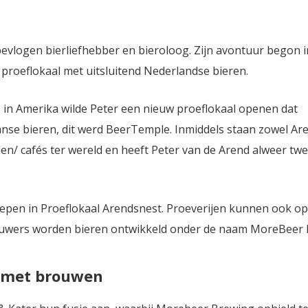
bevlogen bierliefhebber en bieroloog. Zijn avontuur begon i
proeflokaal met uitsluitend Nederlandse bieren.
 in Amerika wilde Peter een nieuw proeflokaal openen dat
nse bieren, dit werd BeerTemple. Inmiddels staan zowel Ar
len/ cafés ter wereld en heeft Peter van de Arend alweer tw
pen in Proeflokaal Arendsnest. Proeverijen kunnen ook op 
uwers worden bieren ontwikkeld onder de naam MoreBeer
4 met brouwen