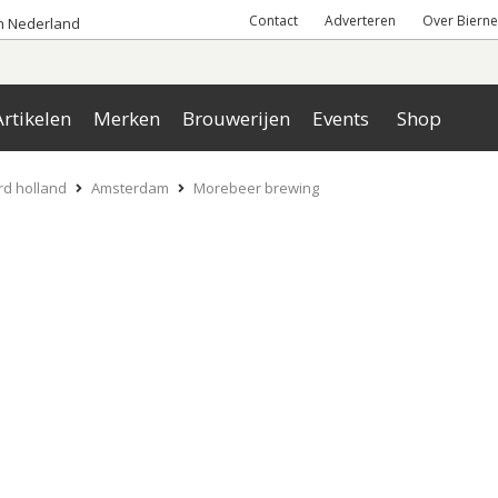
Contact
Adverteren
Over Bierne
an Nederland
rtikelen
Merken
Brouwerijen
Events
Shop
d holland
Amsterdam
Morebeer brewing