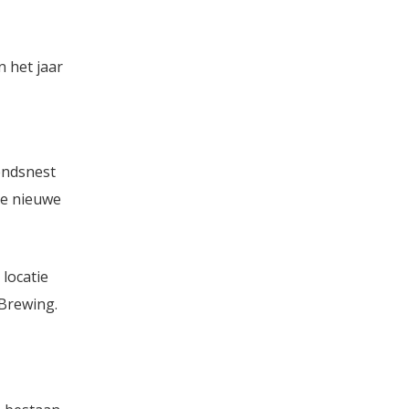
n het jaar
endsnest
ee nieuwe
locatie
 Brewing.