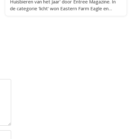
Huisbieren van het Jaar' door Entree Magazine. In
de categorie 'licht' won Eastern Farm Eagle en
Bitterzoet werd in de categorie 'zwaar' verkozen
tot huisbier van het jaar.