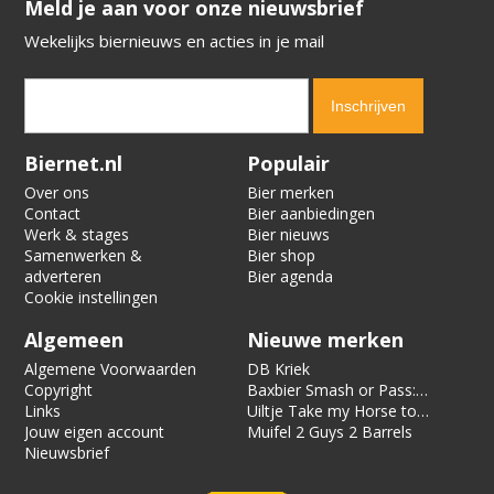
​​​​​​​Meld je aan voor onze nieuwsbrief
Wekelijks biernieuws en acties in je mail
Verification code:
6892
Biernet.nl
Populair
Over ons
Bier merken
Contact
Bier aanbiedingen
Werk & stages
Bier nieuws
Samenwerken &
Bier shop
adverteren
Bier agenda
Cookie instellingen
Algemeen
Nieuwe merken
Algemene Voorwaarden
DB Kriek
Copyright
Baxbier Smash or Pass:
Links
Strata
Uiltje Take my Horse to
Jouw eigen account
the Hotel Room
Muifel 2 Guys 2 Barrels
Nieuwsbrief