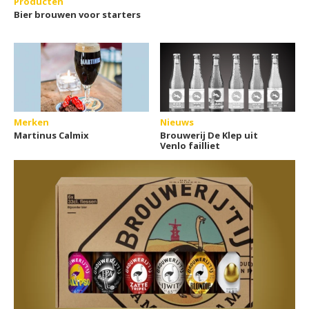
Producten
Bier brouwen voor starters
Merken
Nieuws
Martinus Calmix
Brouwerij De Klep uit
Venlo failliet