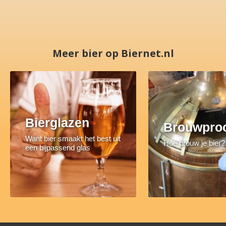
Meer bier op Biernet.nl
Bierglazen
Brouwpro
Want bier smaakt het best uit
Hoe brouw je bier?
een bijpassend glas