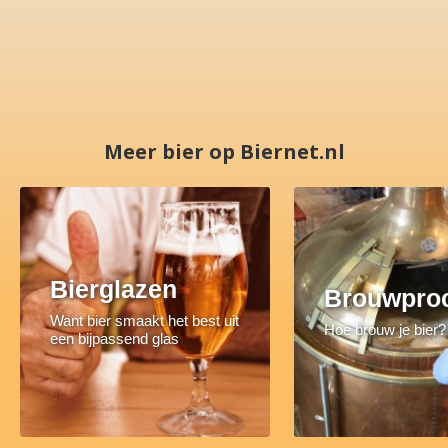
Meer bier op Biernet.nl
Bierglazen
Brouwpro
Want bier smaakt het best uit
Hoe brouw je bier?
een bijpassend glas