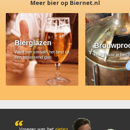
Meer bier op Biernet.nl
Bierglazen
Brouwpro
Want bier smaakt het best uit
Hoe brouw je bier?
een bijpassend glas