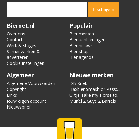
Verification code:
6544
Biernet.nl
Populair
Over ons
Bier merken
Contact
Bier aanbiedingen
Werk & stages
Bier nieuws
Samenwerken &
Bier shop
adverteren
Bier agenda
Cookie instellingen
Algemeen
Nieuwe merken
Algemene Voorwaarden
DB Kriek
Copyright
Baxbier Smash or Pass:
Links
Strata
Uiltje Take my Horse to
Jouw eigen account
the Hotel Room
Muifel 2 Guys 2 Barrels
Nieuwsbrief