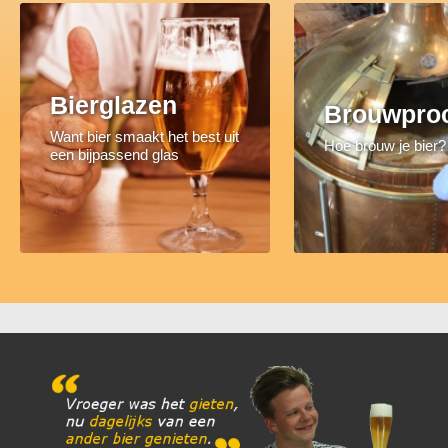
Bierglazen
Brouwpro
Want bier smaakt het best uit
Hoe brouw je bier?
een bijpassend glas