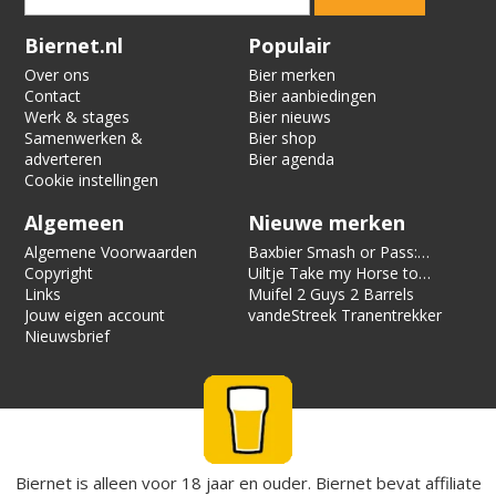
Verification code:
7666
Biernet.nl
Populair
Over ons
Bier merken
Contact
Bier aanbiedingen
Werk & stages
Bier nieuws
Samenwerken &
Bier shop
adverteren
Bier agenda
Cookie instellingen
Algemeen
Nieuwe merken
Algemene Voorwaarden
Baxbier Smash or Pass:
Copyright
Strata
Uiltje Take my Horse to
Links
the Hotel Room
Muifel 2 Guys 2 Barrels
Jouw eigen account
vandeStreek Tranentrekker
Nieuwsbrief
Biernet is alleen voor 18 jaar en ouder. Biernet bevat affiliate