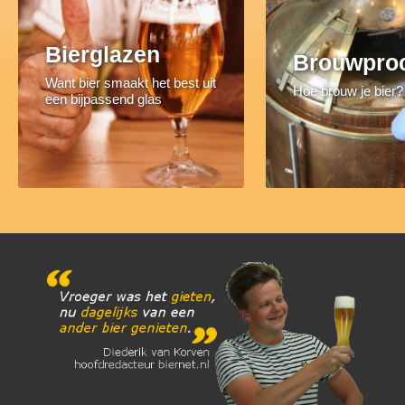
Bierglazen
Brouwpro
Want bier smaakt het best uit
Hoe brouw je bier?
een bijpassend glas