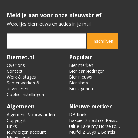
​​​​​​​Meld je aan voor onze nieuwsbrief
Wekelijks biernieuws en acties in je mail
Verification code:
2577
Biernet.nl
Populair
Over ons
Bier merken
Contact
Bier aanbiedingen
Werk & stages
Bier nieuws
Samenwerken &
Bier shop
adverteren
Bier agenda
Cookie instellingen
Algemeen
Nieuwe merken
Algemene Voorwaarden
DB Kriek
Copyright
Baxbier Smash or Pass:
Links
Strata
Uiltje Take my Horse to
Jouw eigen account
the Hotel Room
Muifel 2 Guys 2 Barrels
Nieuwsbrief