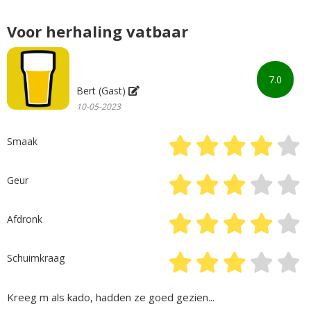
Voor herhaling vatbaar
7.0
Bert (Gast)
10-05-2023
Smaak
Geur
Afdronk
Schuimkraag
Kreeg m als kado, hadden ze goed gezien...