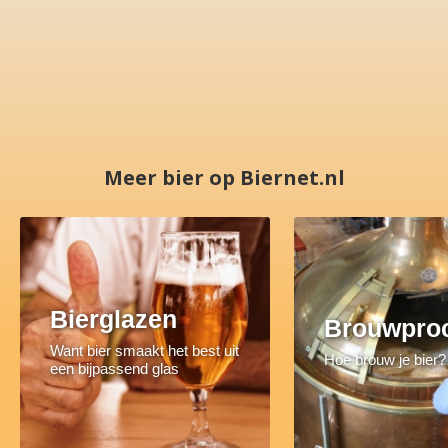
Meer bier op Biernet.nl
Bierglazen
Brouwpro
Want bier smaakt het best uit
Hoe brouw je bier?
een bijpassend glas