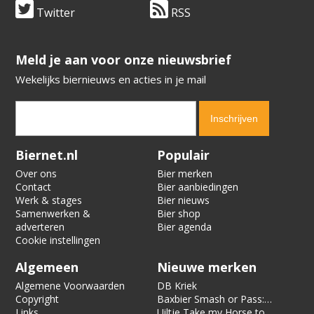
Twitter
RSS
​​​​​​​Meld je aan voor onze nieuwsbrief
Wekelijks biernieuws en acties in je mail
Verification code:
1493
Biernet.nl
Populair
Over ons
Bier merken
Contact
Bier aanbiedingen
Werk & stages
Bier nieuws
Samenwerken &
Bier shop
adverteren
Bier agenda
Cookie instellingen
Algemeen
Nieuwe merken
Algemene Voorwaarden
DB Kriek
Copyright
Baxbier Smash or Pass:
Links
Strata
Uiltje Take my Horse to