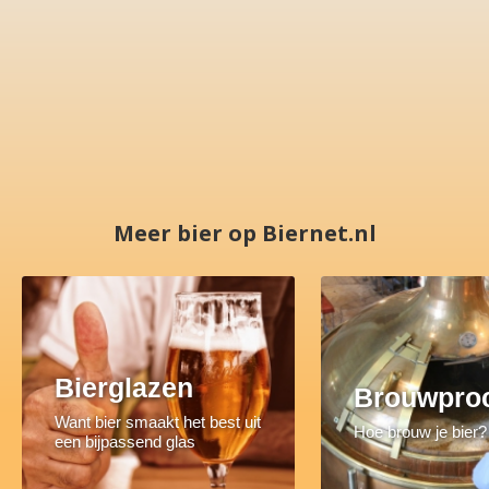
Meer bier op Biernet.nl
Bierglazen
Brouwpro
Want bier smaakt het best uit
Hoe brouw je bier?
een bijpassend glas