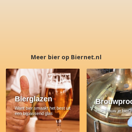
Meer bier op Biernet.nl
Bierglazen
Brouwpro
Want bier smaakt het best uit
Hoe brouw je bier?
een bijpassend glas