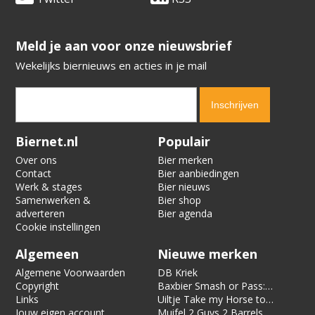
​​​​​​​Meld je aan voor onze nieuwsbrief
Wekelijks biernieuws en acties in je mail
Verification code:
8728
Biernet.nl
Populair
Over ons
Bier merken
Contact
Bier aanbiedingen
Werk & stages
Bier nieuws
Samenwerken &
Bier shop
adverteren
Bier agenda
Cookie instellingen
Algemeen
Nieuwe merken
Algemene Voorwaarden
DB Kriek
Copyright
Baxbier Smash or Pass:
Links
Strata
Uiltje Take my Horse to
Jouw eigen account
the Hotel Room
Muifel 2 Guys 2 Barrels