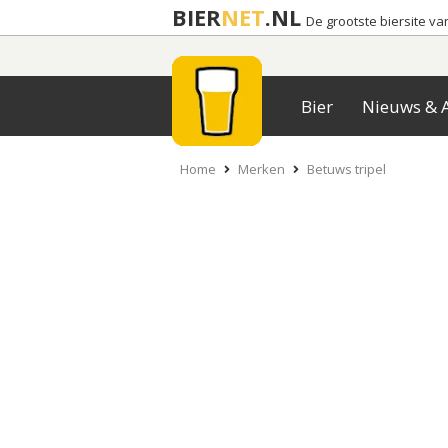
BIER
NET
.NL
De grootste biersite v
Bier
Nieuws & A
Home
Merken
Betuws tripel