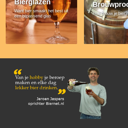
Bierglazen
Brouwpro
Want bier smaakt het best uit
Hoe brouw je bier?
een bijpassend glas