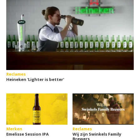
Reclames
Heineken 'Lighter is better'
Merken
Reclames
Emelisse Session IPA
Wij zijn Swinkels Family
Brewers