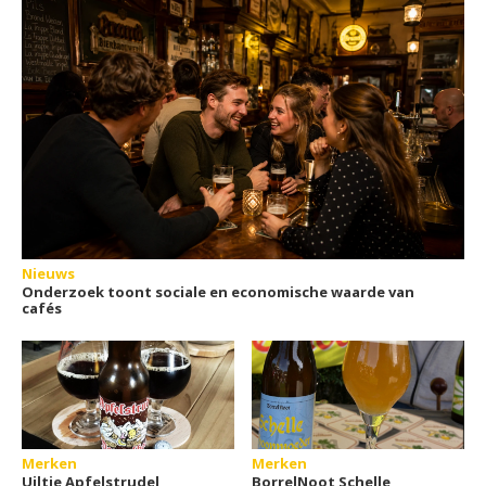
Nieuws
Onderzoek toont sociale en economische waarde van
cafés
Merken
Merken
Uiltje Apfelstrudel
BorrelNoot Schelle