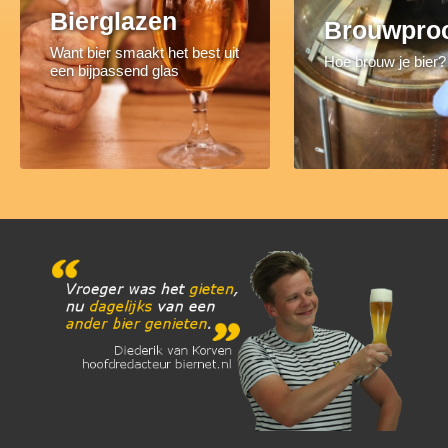
Bierglazen
Brouwpro
Want bier smaakt het best uit
Hoe brouw je bier?
een bijpassend glas