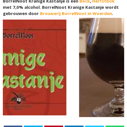
BorrelNoot Kranige Kastanje is een
Bock
,
Herfstbok
met 7,0% alcohol. BorrelNoot Kranige Kastanje wordt
gebrouwen door
Brouwerij BorrelNoot in Woerden
.