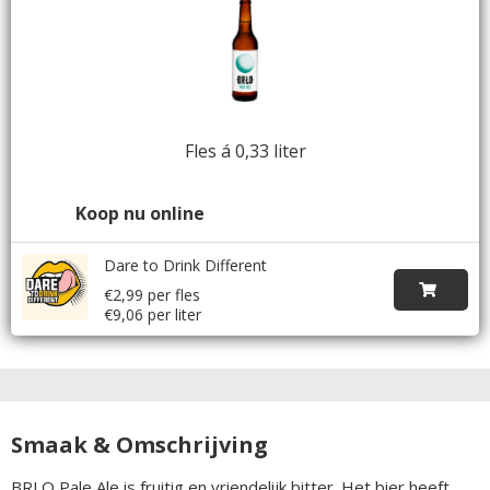
Fles á 0,33 liter
Koop nu online
Dare to Drink Different
€2,99 per fles
€9,06 per liter
Smaak & Omschrijving
BRLO Pale Ale is fruitig en vriendelijk bitter. Het bier heeft