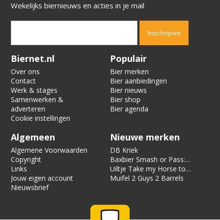
Wekelijks biernieuws en acties in je mail
Verification code:
5371
Biernet.nl
Populair
Over ons
Bier merken
Contact
Bier aanbiedingen
Werk & stages
Bier nieuws
Samenwerken &
Bier shop
adverteren
Bier agenda
Cookie instellingen
Algemeen
Nieuwe merken
Algemene Voorwaarden
DB Kriek
Copyright
Baxbier Smash or Pass:
Links
Strata
Uiltje Take my Horse to
Jouw eigen account
the Hotel Room
Muifel 2 Guys 2 Barrels
Nieuwsbrief