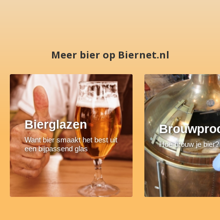
Meer bier op Biernet.nl
Bierglazen
Brouwpro
Want bier smaakt het best uit
Hoe brouw je bier?
een bijpassend glas