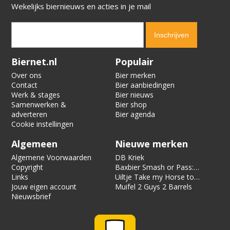
Wekelijks biernieuws en acties in je mail
Verification code:
1804
Biernet.nl
Populair
Over ons
Bier merken
Contact
Bier aanbiedingen
Werk & stages
Bier nieuws
Samenwerken &
Bier shop
adverteren
Bier agenda
Cookie instellingen
Algemeen
Nieuwe merken
Algemene Voorwaarden
DB Kriek
Copyright
Baxbier Smash or Pass:
Links
Strata
Uiltje Take my Horse to
Jouw eigen account
the Hotel Room
Muifel 2 Guys 2 Barrels
Nieuwsbrief