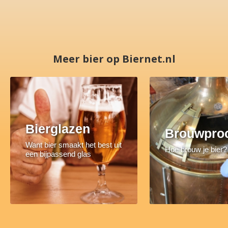
Meer bier op Biernet.nl
Bierglazen
Brouwpro
Want bier smaakt het best uit
Hoe brouw je bier?
een bijpassend glas