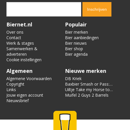
Verification code:
9149
Biernet.nl
Populair
Over ons
Bier merken
Contact
Bier aanbiedingen
Werk & stages
Bier nieuws
Samenwerken &
Bier shop
adverteren
Bier agenda
Cookie instellingen
Algemeen
Nieuwe merken
Algemene Voorwaarden
DB Kriek
Copyright
Baxbier Smash or Pass:
Links
Strata
Uiltje Take my Horse to
Jouw eigen account
the Hotel Room
Muifel 2 Guys 2 Barrels
Nieuwsbrief