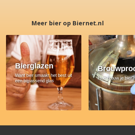
Meer bier op Biernet.nl
Bierglazen
Brouwpro
Want bier smaakt het best uit
Hoe brouw je bier?
een bijpassend glas