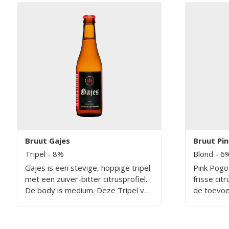
Bruut Gajes
Bruut Pi
Tripel
- 8%
Blond
- 6
Gajes is een stevige, hoppige tripel
Pink Pogo 
met een zuiver-bitter citrusprofiel.
frisse cit
De body is medium. Deze Tripel van
de toevoe
Brouwerij Bruut is vooral niet te
schil beva
zoet, in de afdronk is aan Gajes een
opgelost 
bovengemiddelde bitterheid
vloeistof