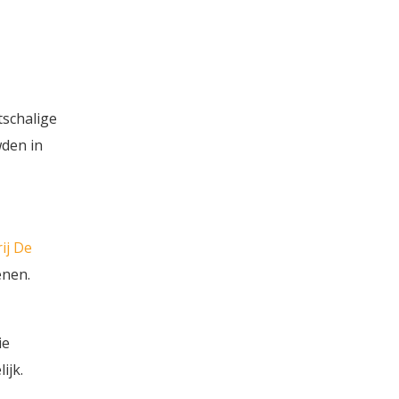
tschalige
wden in
ij De
enen.
ie
ijk.