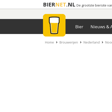
BIER
NET
.NL
De grootste biersite v
Bier
Nieuws & A
Home
Brouwerijen
Nederland
Noor