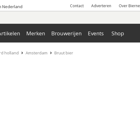
Contact
Adverteren
Over Bierne
an Nederland
rtikelen
Merken
Brouwerijen
Events
Shop
d holland
Amsterdam
Bruut bier