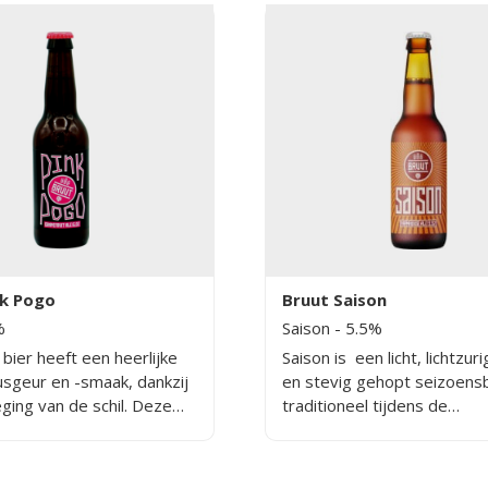
nk Pogo
Bruut Saison
%
Saison
- 5.5%
bier heeft een heerlijke
Saison is een licht, lichtzur
rusgeur en -smaak, dankzij
en stevig gehopt seizoensb
ging van de schil. Deze
traditioneel tijdens de
t een geurige olie die is
winterperiode op Belgisch
in een alcoholhoudende
boerderijen in de provincie
, waardoor de smaak goed
Henegouwen gebrouwen w