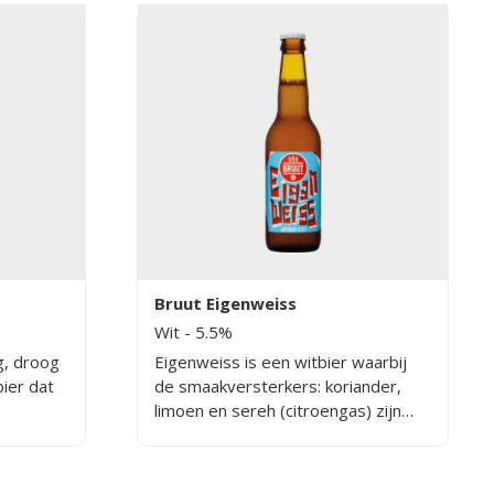
Bruut Eigenweiss
Wit
- 5.5%
ig, droog
Eigenweiss is een witbier waarbij
ier dat
de smaakversterkers: koriander,
limoen en sereh (citroengas) zijn
e
toegepast. Deze combinatie zorgt
voor een mild-bittere frisse citrus
erd.
smaak.