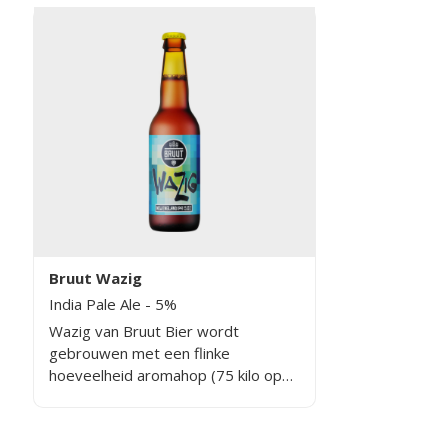
meegegeven. Het bier is fris, niet te
tot zijn r
zoet, en met een mooie
ook drie 
gebalanceerde bitterheid in de
met citru
afdronk.
toegevoeg
meer grap
resultaat 
met een he
smaak.
Bruut Wazig
India Pale Ale
- 5%
Wazig van Bruut Bier wordt
gebrouwen met een flinke
hoeveelheid aromahop (75 kilo op
40 hectoliter bier) en geen
bitterhop. Wazig heeft daardoor
een indrukwekkend fruitig aroma en