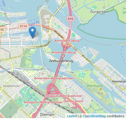
Leaflet
| ©
OpenStreetMap
contributors