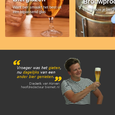
Brouwpro
Want bier smaakt het best uit
Hoe brouw je bier?
een bijpassend glas