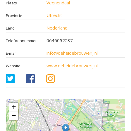
Veenendaal
Plaats
Utrecht
Provincie
Nederland
Land
0646052237
Telefoonnummer
info@deheidebrouwerij.nl
E-mail
www.deheidebrouwerij.nl
Website
+
−