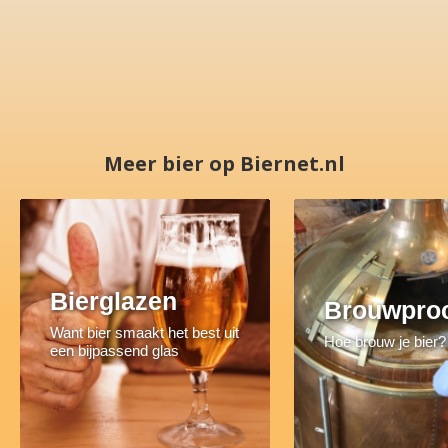
Meer bier op Biernet.nl
Bierglazen
Brouwpro
Want bier smaakt het best uit
Hoe brouw je bier?
een bijpassend glas