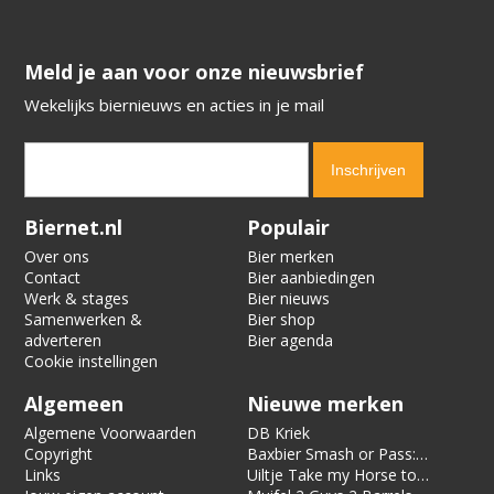
​​​​​​​Meld je aan voor onze nieuwsbrief
Wekelijks biernieuws en acties in je mail
Verification code:
2319
Biernet.nl
Populair
Over ons
Bier merken
Contact
Bier aanbiedingen
Werk & stages
Bier nieuws
Samenwerken &
Bier shop
adverteren
Bier agenda
Cookie instellingen
Algemeen
Nieuwe merken
Algemene Voorwaarden
DB Kriek
Copyright
Baxbier Smash or Pass:
Links
Strata
Uiltje Take my Horse to