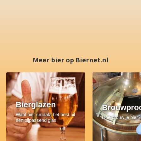
Meer bier op Biernet.nl
Bierglazen
Brouwpro
Want bier smaakt het best uit
Hoe brouw je bier?
een bijpassend glas