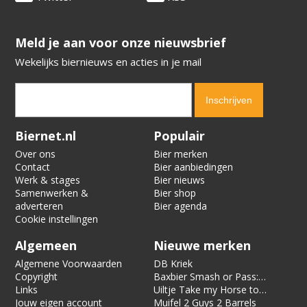
​​​​​​​Meld je aan voor onze nieuwsbrief
Wekelijks biernieuws en acties in je mail
Verification code:
7832
Biernet.nl
Populair
Over ons
Bier merken
Contact
Bier aanbiedingen
Werk & stages
Bier nieuws
Samenwerken &
Bier shop
adverteren
Bier agenda
Cookie instellingen
Algemeen
Nieuwe merken
Algemene Voorwaarden
DB Kriek
Copyright
Baxbier Smash or Pass:
Links
Strata
Uiltje Take my Horse to
Jouw eigen account
the Hotel Room
Muifel 2 Guys 2 Barrels