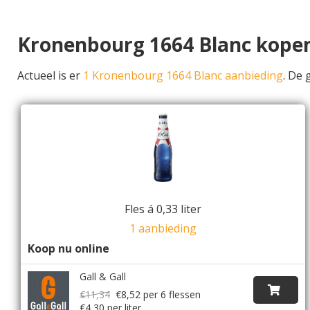
Kronenbourg 1664 Blanc kope
Actueel is er
1 Kronenbourg 1664 Blanc aanbieding
. De
Fles á 0,33 liter
1 aanbieding
Koop nu online
Gall & Gall
€11,34
€8,52
per 6 flessen
€4,30 per liter