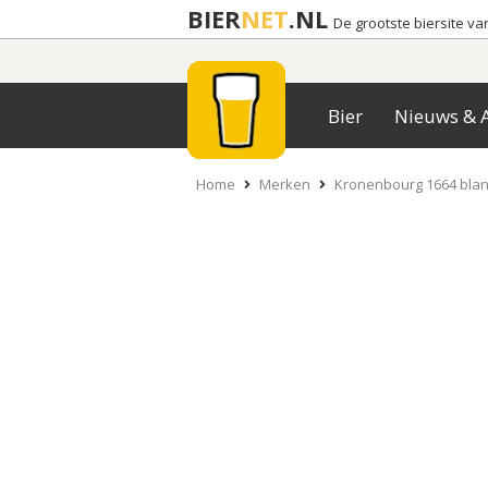
BIER
NET
.NL
De grootste biersite v
Bier
Nieuws & A
Home
Merken
Kronenbourg 1664 blan