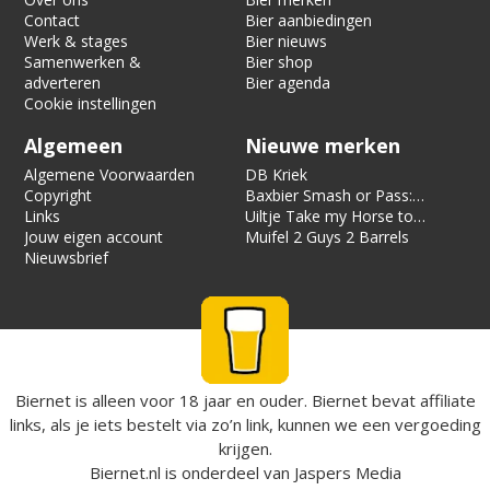
Contact
Bier aanbiedingen
Werk & stages
Bier nieuws
Samenwerken &
Bier shop
adverteren
Bier agenda
Cookie instellingen
Algemeen
Nieuwe merken
Algemene Voorwaarden
DB Kriek
Copyright
Baxbier Smash or Pass:
Links
Strata
Uiltje Take my Horse to
Jouw eigen account
the Hotel Room
Muifel 2 Guys 2 Barrels
Nieuwsbrief
Biernet is alleen voor 18 jaar en ouder. Biernet bevat affiliate
links, als je iets bestelt via zo’n link, kunnen we een vergoeding
krijgen.
Biernet.nl
is onderdeel van
Jaspers Media