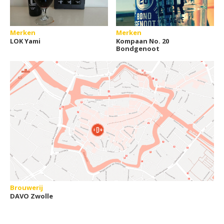
Merken
Merken
LOK Yami
Kompaan No. 20
Bondgenoot
Brouwerij
DAVO Zwolle