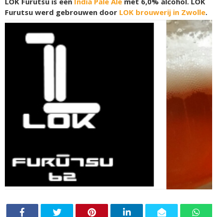
LOK Furutsu is een
India Pale Ale
met 6,0% alcohol. LOK
Furutsu werd gebrouwen door
LOK brouwerij in Zwolle
.