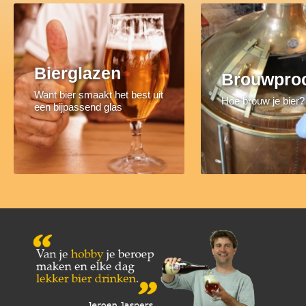
Bierglazen
Brouwpro
Want bier smaakt het best uit
Hoe brouw je bier?
een bijpassend glas