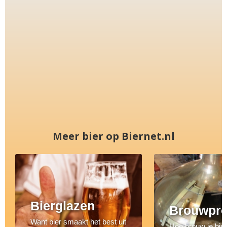
Meer bier op Biernet.nl
Bierglazen
Brouwpr
Want bier smaakt het best uit
Hoe brouw je bie