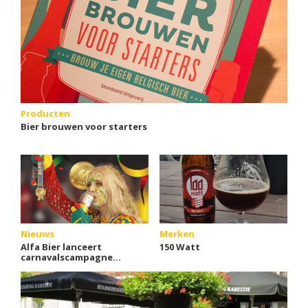
Producten
Bier brouwen voor starters
Nieuws
Merken
Alfa Bier lanceert
150 Watt
carnavalscampagne
'Dich bès van goud'