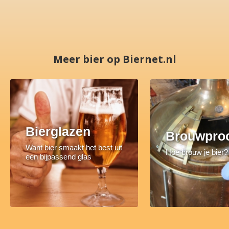
Meer bier op Biernet.nl
Bierglazen
Brouwpro
Want bier smaakt het best uit
Hoe brouw je bier?
een bijpassend glas