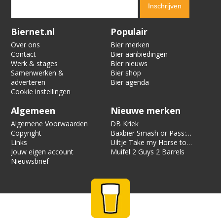
Verification code:
6004
Biernet.nl
Populair
Over ons
Bier merken
Contact
Bier aanbiedingen
Werk & stages
Bier nieuws
Samenwerken &
Bier shop
adverteren
Bier agenda
Cookie instellingen
Algemeen
Nieuwe merken
Algemene Voorwaarden
DB Kriek
Copyright
Baxbier Smash or Pass:
Links
Strata
Uiltje Take my Horse to
Jouw eigen account
the Hotel Room
Muifel 2 Guys 2 Barrels
Nieuwsbrief