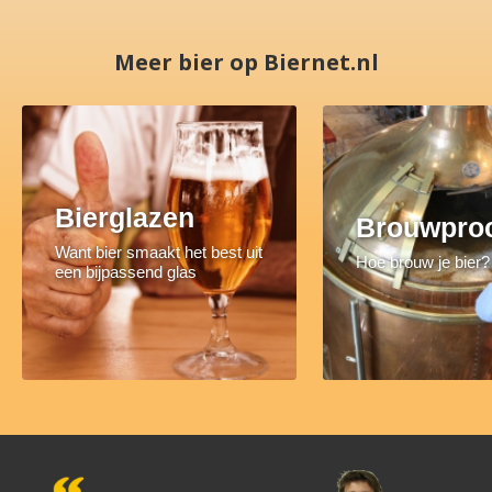
Meer bier op Biernet.nl
Bierglazen
Brouwpro
Want bier smaakt het best uit
Hoe brouw je bier?
een bijpassend glas