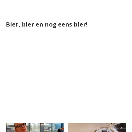
Bier, bier en nog eens bier!