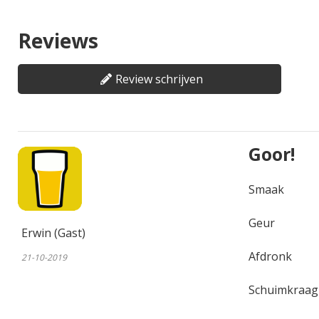
Reviews
Review schrijven
Goor!
Smaak
Geur
Erwin (Gast)
Afdronk
21-10-2019
Schuimkraag