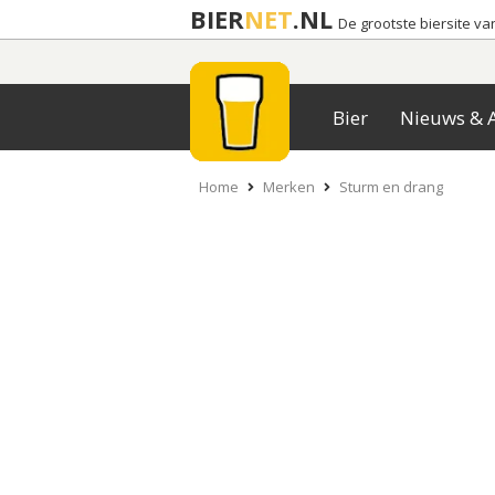
BIER
NET
.NL
De grootste biersite v
Bier
Nieuws & A
Home
Merken
Sturm en drang