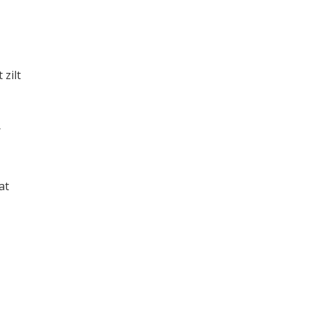
 zilt
r
at