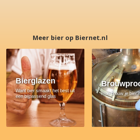
Meer bier op Biernet.nl
Bierglazen
Brouwpro
Want bier smaakt het best uit
Hoe brouw je bier?
een bijpassend glas