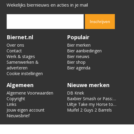
Wekelijks biernieuws en acties in je mail
Verification code:
2290
Biernet.nl
Populair
Over ons
Bier merken
Contact
Bier aanbiedingen
Werk & stages
Bier nieuws
Samenwerken &
Bier shop
adverteren
Bier agenda
Cookie instellingen
Algemeen
Nieuwe merken
Algemene Voorwaarden
DB Kriek
Copyright
Baxbier Smash or Pass:
Links
Strata
Uiltje Take my Horse to
Jouw eigen account
the Hotel Room
Muifel 2 Guys 2 Barrels
Nieuwsbrief