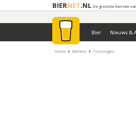
BIER
NET
.NL
De grootste biersite v
Bier
Nieuws & A
Home
Merken
Toevoegen