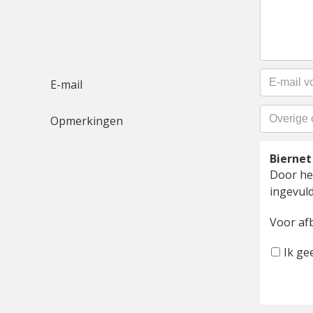
E-mail
Opmerkingen
Bierne
Door het
ingevuld
Voor af
Ik ge