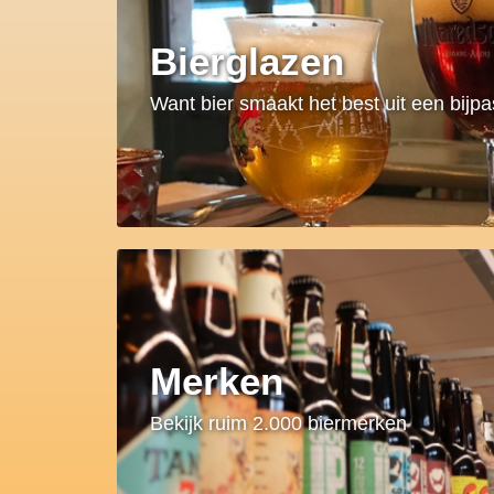
Bierglazen
Want bier smaakt het best uit een bijp
Merken
Bekijk ruim 2.000 biermerken