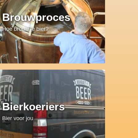
Brouwproces
Hoe brouw je bier?
Bierkoeriers
Bier voor jou