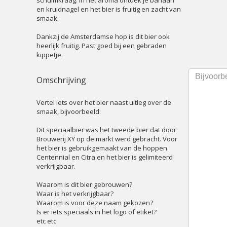
schuimkraag. In het aroma ontdek je banaan
en kruidnagel en het bier is fruitig en zacht van
smaak.
Dankzij de Amsterdamse hop is dit bier ook
heerlijk fruitig. Past goed bij een gebraden
kippetje.
Omschrijving
Vertel iets over het bier naast uitleg over de
smaak, bijvoorbeeld:
Dit speciaalbier was het tweede bier dat door
Brouwerij XY op de markt werd gebracht. Voor
het bier is gebruikgemaakt van de hoppen
Centennial en Citra en het bier is gelimiteerd
verkrijgbaar.
Waarom is dit bier gebrouwen?
Waar is het verkrijgbaar?
Waarom is voor deze naam gekozen?
Is er iets speciaals in het logo of etiket?
etc etc