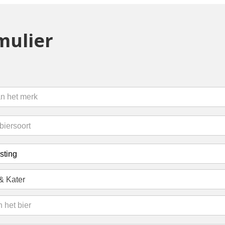
mulier
& Kater