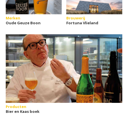
Merken
Brouwerij
Oude Geuze Boon
Fortuna Vlieland
Producten
Bier en Kaas boek