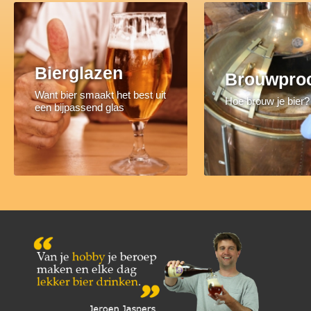
Bierglazen
Brouwpro
Want bier smaakt het best uit
Hoe brouw je bier?
een bijpassend glas