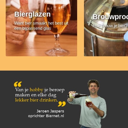
Bierglazen
Brouwpro
Want bier smaakt het best uit
Hoe brouw je bier?
een bijpassend glas