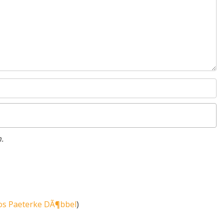
.
os Paeterke DÃ¶bbel
)