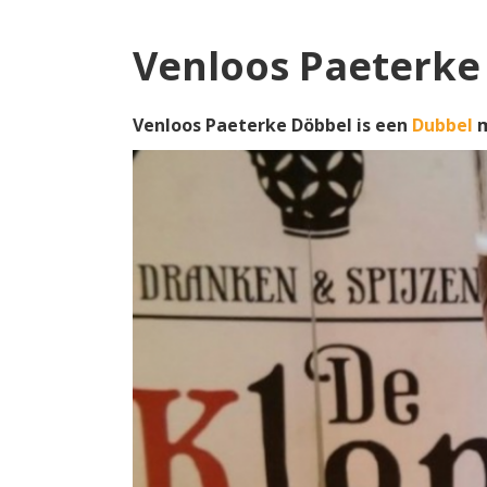
Venloos Paeterke
Venloos Paeterke Döbbel is een
Dubbel
m