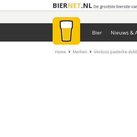
BIER
NET
.NL
De grootste biersite v
Bier
Nieuws & A
Home
Merken
Venloos paeterke dob