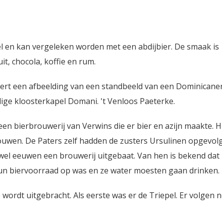
l en kan vergeleken worden met een abdijbier. De smaak is
it, chocola, koffie en rum.
 siert een afbeelding van een standbeeld van een Dominicane
ige kloosterkapel Domani. 't Venloos Paeterke.
een bierbrouwerij van Verwins die er bier en azijn maakte. Hi
uwen. De Paters zelf hadden de zusters Ursulinen opgevol
wel eeuwen een brouwerij uitgebaat. Van hen is bekend dat
hun biervoorraad op was en ze water moesten gaan drinken.
 wordt uitgebracht. Als eerste was er de Triepel. Er volgen 