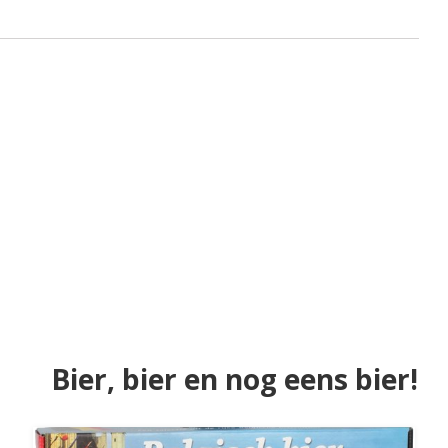
Bier, bier en nog eens bier!