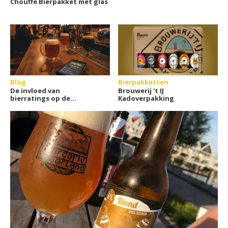
Chouffe Bierpakket met glas
Blog
Bierpakketten
De invloed van
Brouwerij 't IJ
bierratings op de
Kadoverpakking
populariteit van
Nederlandse
specialiaalbiercafés