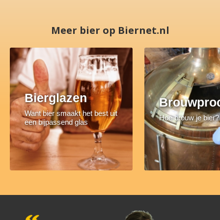
Meer bier op Biernet.nl
Bierglazen
Brouwpro
Want bier smaakt het best uit
Hoe brouw je bier?
een bijpassend glas