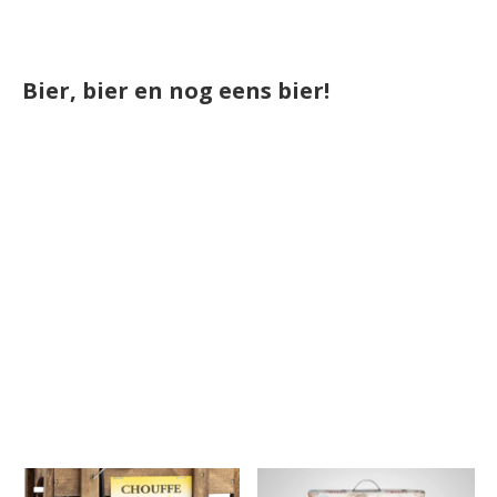
Bier, bier en nog eens bier!