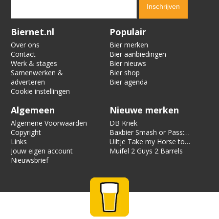
Verification code:
9910
Biernet.nl
Populair
Over ons
Bier merken
Contact
Bier aanbiedingen
Werk & stages
Bier nieuws
Samenwerken &
Bier shop
adverteren
Bier agenda
Cookie instellingen
Algemeen
Nieuwe merken
Algemene Voorwaarden
DB Kriek
Copyright
Baxbier Smash or Pass:
Links
Strata
Uiltje Take my Horse to
Jouw eigen account
the Hotel Room
Muifel 2 Guys 2 Barrels
Nieuwsbrief