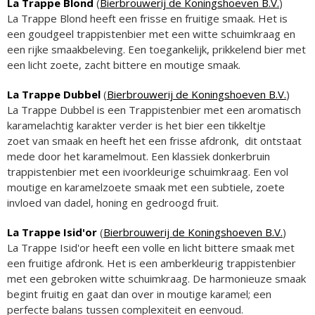
La Trappe Blond
(
Bierbrouwerij de Koningshoeven B.V.
)
La Trappe Blond heeft een frisse en fruitige smaak. Het is
een goudgeel trappistenbier met een witte schuimkraag en
een rijke smaakbeleving. Een toegankelijk, prikkelend bier met
een licht zoete, zacht bittere en moutige smaak.
La Trappe Dubbel
(
Bierbrouwerij de Koningshoeven B.V.
)
La Trappe Dubbel is een Trappistenbier met een aromatisch
karamelachtig karakter verder is het bier een tikkeltje
zoet van smaak en heeft het een frisse afdronk, dit ontstaat
mede door het karamelmout. Een klassiek donkerbruin
trappistenbier met een ivoorkleurige schuimkraag. Een vol
moutige en karamelzoete smaak met een subtiele, zoete
invloed van dadel, honing en gedroogd fruit.
La Trappe Isid'or
(
Bierbrouwerij de Koningshoeven B.V.
)
La Trappe Isid'or heeft een volle en licht bittere smaak met
een fruitige afdronk. Het is een amberkleurig trappistenbier
met een gebroken witte schuimkraag. De harmonieuze smaak
begint fruitig en gaat dan over in moutige karamel; een
perfecte balans tussen complexiteit en eenvoud.