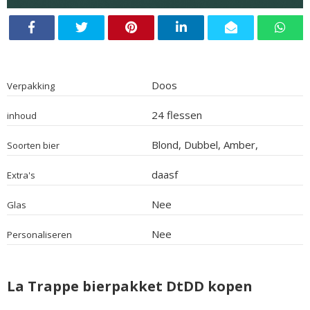
Doos
Verpakking
24 flessen
inhoud
Blond, Dubbel, Amber,
Soorten bier
Alcoholvrij, Quadrupel, Tripel,
Wit
daasf
Extra's
Nee
Glas
Nee
Personaliseren
La Trappe bierpakket DtDD kopen