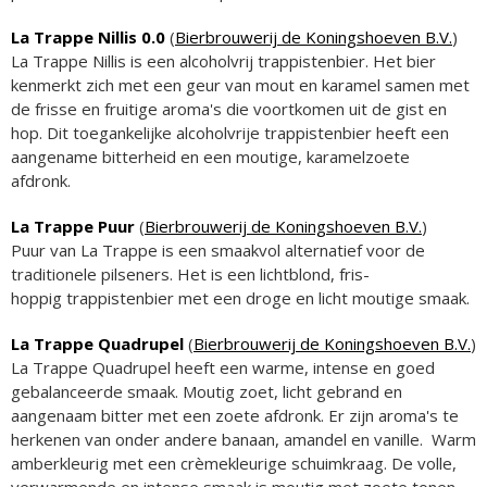
La Trappe Nillis 0.0
(
Bierbrouwerij de Koningshoeven B.V.
)
La Trappe Nillis is een alcoholvrij trappistenbier. Het bier
kenmerkt zich met een geur van mout en karamel samen met
de frisse en fruitige aroma's die voortkomen uit de gist en
hop. Dit toegankelijke alcoholvrije trappistenbier heeft een
aangename bitterheid en een moutige, karamelzoete
afdronk.
La Trappe Puur
(
Bierbrouwerij de Koningshoeven B.V.
)
Puur van La Trappe is een smaakvol alternatief voor de
traditionele pilseners. Het is een lichtblond, fris-
hoppig trappistenbier met een droge en licht moutige smaak.
La Trappe Quadrupel
(
Bierbrouwerij de Koningshoeven B.V.
)
La Trappe Quadrupel heeft een warme, intense en goed
gebalanceerde smaak. Moutig zoet, licht gebrand en
aangenaam bitter met een zoete afdronk. Er zijn aroma's te
herkenen van onder andere banaan, amandel en vanille. Warm
amberkleurig met een crèmekleurige schuimkraag. De volle,
verwarmende en intense smaak is moutig met zoete tonen