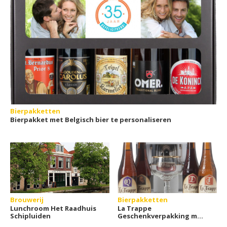
Bierpakketten
Bierpakket met Belgisch bier te personaliseren
Brouwerij
Bierpakketten
Lunchroom Het Raadhuis
La Trappe
Schipluiden
Geschenkverpakking met
glas