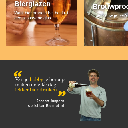
Bierglazen
Brouwpro
Want bier smaakt het best uit
Hoe brouw je bier?
een bijpassend glas