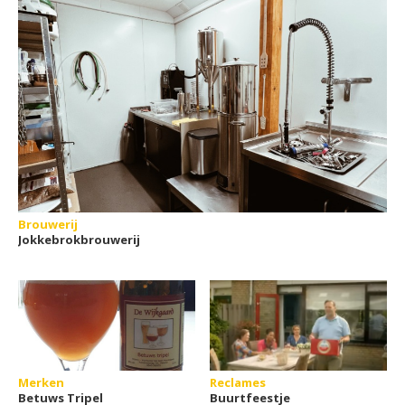
Brouwerij
Jokkebrokbrouwerij
Merken
Reclames
Betuws Tripel
Buurtfeestje