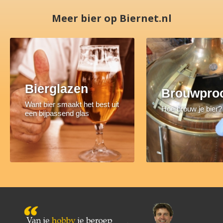
Meer bier op Biernet.nl
Bierglazen
Brouwpro
Want bier smaakt het best uit
Hoe brouw je bier?
een bijpassend glas