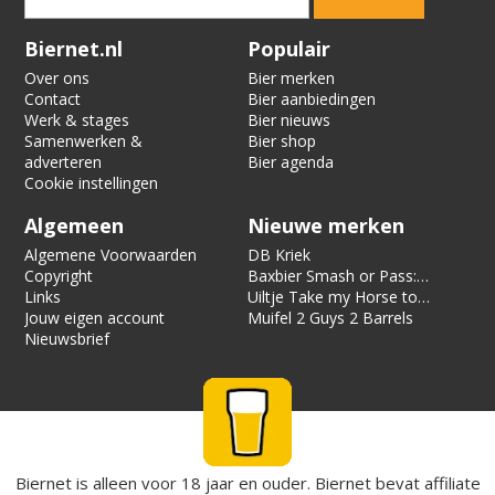
Verification code:
4660
Biernet.nl
Populair
Over ons
Bier merken
Contact
Bier aanbiedingen
Werk & stages
Bier nieuws
Samenwerken &
Bier shop
adverteren
Bier agenda
Cookie instellingen
Algemeen
Nieuwe merken
Algemene Voorwaarden
DB Kriek
Copyright
Baxbier Smash or Pass:
Links
Strata
Uiltje Take my Horse to
Jouw eigen account
the Hotel Room
Muifel 2 Guys 2 Barrels
Nieuwsbrief
Biernet is alleen voor 18 jaar en ouder. Biernet bevat affiliate