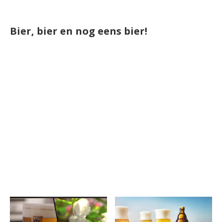
Bier, bier en nog eens bier!