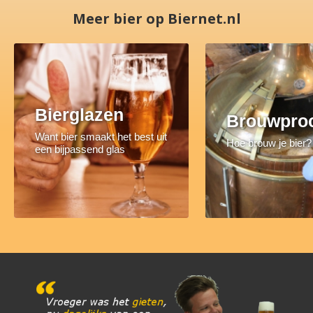
Meer bier op Biernet.nl
Bierglazen
Brouwpro
Want bier smaakt het best uit
Hoe brouw je bier?
een bijpassend glas