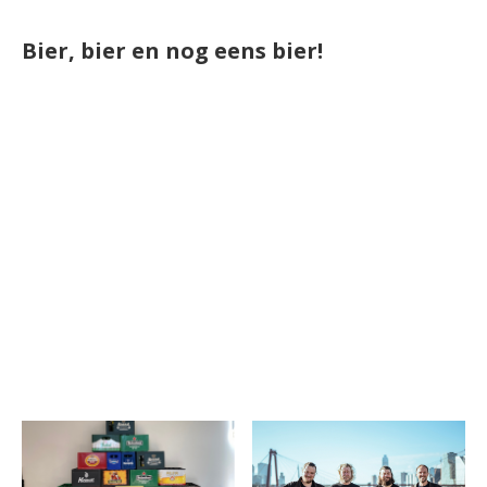
Bier, bier en nog eens bier!