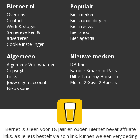
Verification code:
2788
Biernet.nl
Populair
Over ons
Bier merken
Contact
Bier aanbiedingen
Werk & stages
Bier nieuws
Samenwerken &
Bier shop
adverteren
Bier agenda
Cookie instellingen
Algemeen
Nieuwe merken
Algemene Voorwaarden
DB Kriek
Copyright
Baxbier Smash or Pass:
Links
Strata
Uiltje Take my Horse to
Jouw eigen account
the Hotel Room
Muifel 2 Guys 2 Barrels
Nieuwsbrief
Biernet is alleen voor 18 jaar en ouder. Biernet bevat affiliate
links, als je iets bestelt via zo’n link, kunnen we een vergoeding