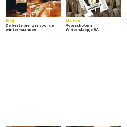
Blog
Merken
De beste biertjes voor de
Voorschotens
wintermaanden
Winterslaapje BA