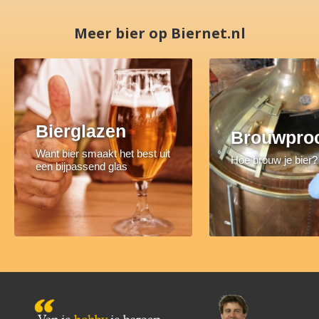
Meer bier op Biernet.nl
Bierglazen
Brouwpro
Want bier smaakt het best uit
Hoe brouw je bier?
een bijpassend glas