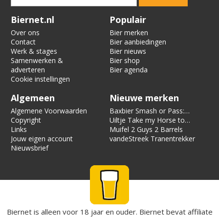
Verification code:
9967
Biernet.nl
Populair
Over ons
Bier merken
Contact
Bier aanbiedingen
Werk & stages
Bier nieuws
Samenwerken &
Bier shop
adverteren
Bier agenda
Cookie instellingen
Algemeen
Nieuwe merken
Algemene Voorwaarden
Baxbier Smash or Pass:
Copyright
Strata
Uiltje Take my Horse to
Links
the Hotel Room
Muifel 2 Guys 2 Barrels
Jouw eigen account
vandeStreek Tranentrekker
Nieuwsbrief
Biernet is alleen voor 18 jaar en ouder. Biernet bevat affiliate