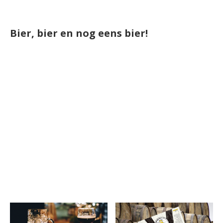
Bier, bier en nog eens bier!