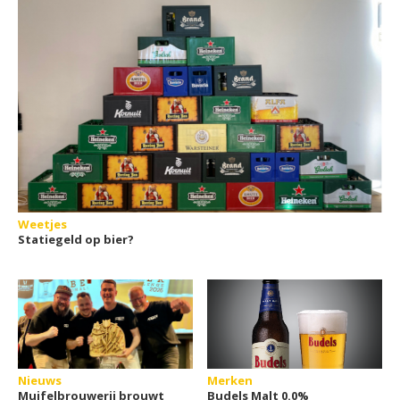
Weetjes
Statiegeld op bier?
Nieuws
Merken
Muifelbrouwerij brouwt
Budels Malt 0.0%