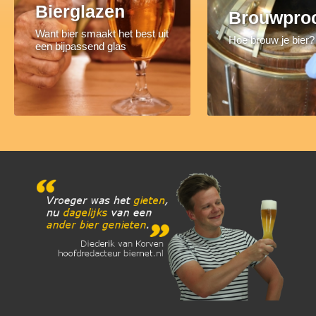
Bierglazen
Brouwpro
Want bier smaakt het best uit
Hoe brouw je bier?
een bijpassend glas