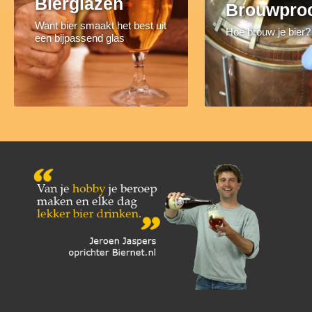
Bierglazen
Brouwpro
Want bier smaakt het best uit
Hoe brouw je bier?
een bijpassend glas