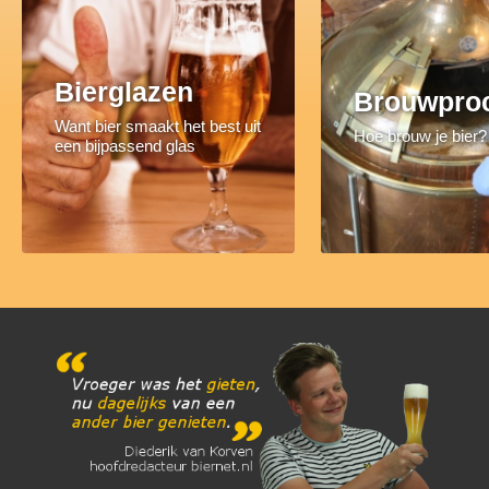
Bierglazen
Brouwpro
Want bier smaakt het best uit
Hoe brouw je bier?
een bijpassend glas