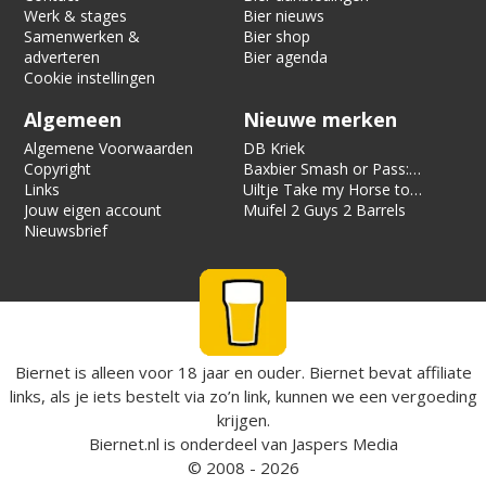
Werk & stages
Bier nieuws
Samenwerken &
Bier shop
adverteren
Bier agenda
Cookie instellingen
Algemeen
Nieuwe merken
Algemene Voorwaarden
DB Kriek
Copyright
Baxbier Smash or Pass:
Links
Strata
Uiltje Take my Horse to
Jouw eigen account
the Hotel Room
Muifel 2 Guys 2 Barrels
Nieuwsbrief
Biernet is alleen voor 18 jaar en ouder. Biernet bevat affiliate
links, als je iets bestelt via zo’n link, kunnen we een vergoeding
krijgen.
Biernet.nl
is onderdeel van
Jaspers Media
© 2008 - 2026