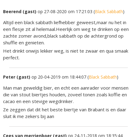
Beerend (gast)
op 27-08-2020 om 17:21:03 (
Black Sabbath
)
Altijd een black sabbath liefhebber geweest,maar nu het in
een flesje zit al helemaal.Heerlijk om weg te drinken op een
zachte zomer avond,black sabbath op de achtergrond op
shuffle en genieten.
Het drinkt onwijs lekker weg, is niet te zwaar en qua smaak
perfect.
Peter (gast)
op 20-04-2019 om 18:44:07 (
Black Sabbath
)
Man man geweldig bier, en echt een aanrader voor mensen
die van stout biertjes houden, zoveel tonen zoals koffie en
cacao en een stevige wegdrinker.
Ze zeggen dat dit het beste biertje van Brabant is en daar
sluit ik me zekers bij aan
Cees van merrienboer (gast)
op 24-11-2018 om 18:35:44