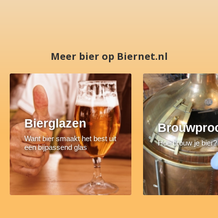
Meer bier op Biernet.nl
Bierglazen
Brouwpro
Want bier smaakt het best uit
Hoe brouw je bier?
een bijpassend glas