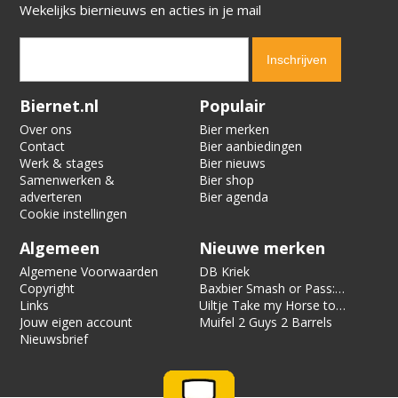
Wekelijks biernieuws en acties in je mail
Verification code:
7988
Biernet.nl
Populair
Over ons
Bier merken
Contact
Bier aanbiedingen
Werk & stages
Bier nieuws
Samenwerken &
Bier shop
adverteren
Bier agenda
Cookie instellingen
Algemeen
Nieuwe merken
Algemene Voorwaarden
DB Kriek
Copyright
Baxbier Smash or Pass:
Links
Strata
Uiltje Take my Horse to
Jouw eigen account
the Hotel Room
Muifel 2 Guys 2 Barrels
Nieuwsbrief