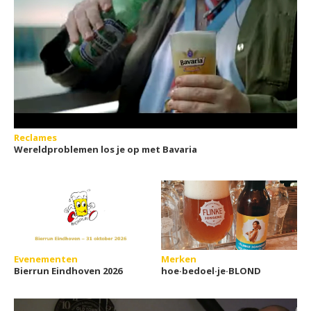
Reclames
Wereldproblemen los je op met Bavaria
Evenementen
Merken
Bierrun Eindhoven 2026
hoe·bedoel·je·BLOND