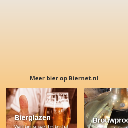
Meer bier op Biernet.nl
Bierglazen
Brouwpro
Want bier smaakt het best uit