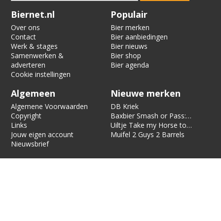
Verification code:
4734
Biernet.nl
Populair
Over ons
Bier merken
Contact
Bier aanbiedingen
Werk & stages
Bier nieuws
Samenwerken &
Bier shop
adverteren
Bier agenda
Cookie instellingen
Algemeen
Nieuwe merken
Algemene Voorwaarden
DB Kriek
Copyright
Baxbier Smash or Pass:
Links
Strata
Uiltje Take my Horse to
Jouw eigen account
the Hotel Room
Muifel 2 Guys 2 Barrels
Nieuwsbrief
Biernet is alleen voor 18 jaar en ouder. Biernet bevat affiliate
links, als je iets bestelt via zo’n link, kunnen we een vergoeding