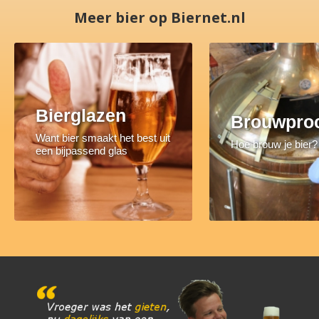
Meer bier op Biernet.nl
Bierglazen
Brouwpro
Want bier smaakt het best uit
Hoe brouw je bier?
een bijpassend glas